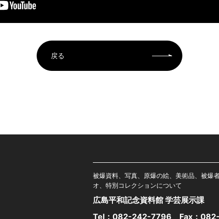
戻る
被爆資料、写真、原爆の絵、美術品、被爆
オ、特別コレクションについて
広島平和記念資料館 学芸展示課
Tel：
082-242-7796
Fax：082-