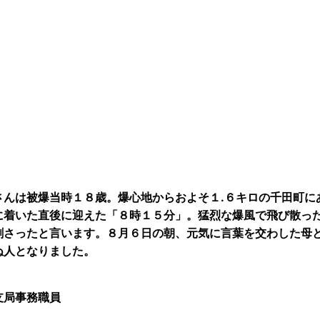
さんは被爆当時１８歳。爆心地からおよそ１.６キロの千田町に
に着いた直後に迎えた「８時１５分」。猛烈な爆風で飛び散っ
刺さったと言います。８月６日の朝、元気に言葉を交わした母
ぬ人となりました。
支局事務職員