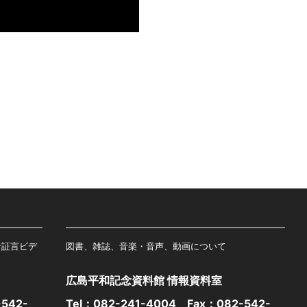
者証言ビデ
図書、雑誌、音楽・音声、動画について
広島平和記念資料館 情報資料室
542-
Tel：
082-241-4004
Fax：082-542-