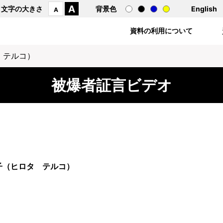
A
文字の大きさ
背景色
English
A
資料の利用について
 テルコ）
被爆者証言ビデオ
子（ヒロタ テルコ）