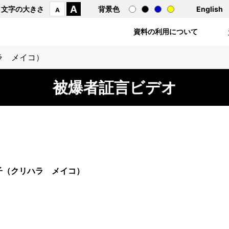
A
文字の大きさ
背景色
English
A
資料の利用について
ラ メイコ）
被爆者証言ビデオ
子（クリハラ メイコ）