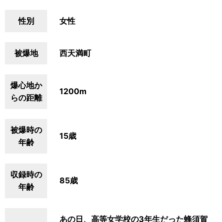
性別
女性
被爆地
西天満町
爆心地か
1200m
らの距離
被爆時の
15歳
年齢
収録時の
85歳
年齢
あの日、高等女学校の3年生だった蜂須賀