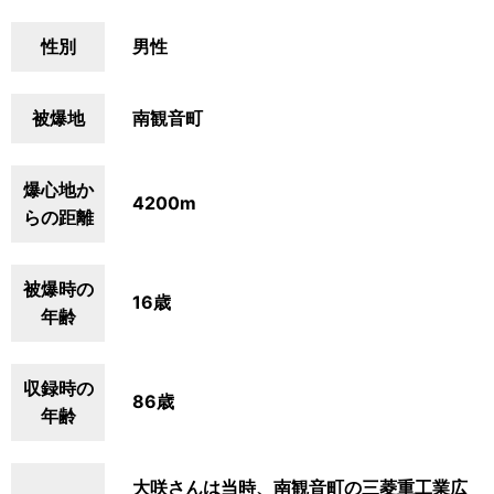
性別
男性
被爆地
南観音町
爆心地か
4200m
らの距離
被爆時の
16歳
年齢
収録時の
86歳
年齢
大咲さんは当時、南観音町の三菱重工業広