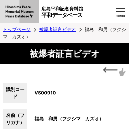
広島平和記念資料館
平和データベース
menu
トップページ
被爆者証言ビデオ
福島 和男（フクシ
マ カズオ）
被爆者証言ビデオ
識別コー
VS00910
ド
名前（フ
福島 和男（フクシマ カズオ）
リガナ）