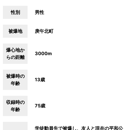
性別
男性
被爆地
庚午北町
爆心地か
3000m
らの距離
被爆時の
13歳
年齢
収録時の
75歳
年齢
学徒動員先で被爆し、友人と現在の平和公