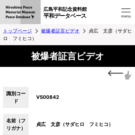
広島平和記念資料館
平和データベース
menu
トップページ
被爆者証言ビデオ
貞広 文彦（サダヒ
ロ フミヒコ）
被爆者証言ビデオ
識別コー
VS00842
ド
名前（フ
貞広 文彦（サダヒロ フミヒコ）
リガナ）