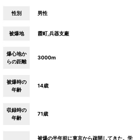
性別
男性
被爆地
霞町,兵器支廠
爆心地か
3000m
らの距離
被爆時の
14歳
年齢
収録時の
71歳
年齢
被爆の半年前に東京から疎開してきた。学