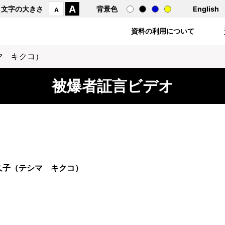
A
文字の大きさ
背景色
English
A
資料の利用について
マ キクコ）
被爆者証言ビデオ
久子（テシマ キクコ）