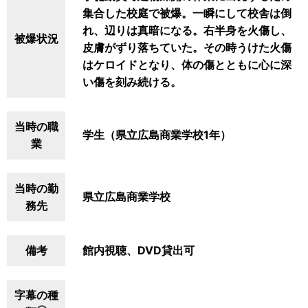
集合した校庭で被爆。一瞬にして校舎は倒
れ、辺りは真暗になる。右半身を火傷し、
被爆状況
皮膚がずり落ちていた。その時うけた火傷
はケロイドとなり、体の傷とともに心に深
い傷を刻み続ける。
当時の職
学生（県立広島商業学校1年）
業
当時の勤
県立広島商業学校
務先
備考
館内視聴、DVD貸出可
字幕の種