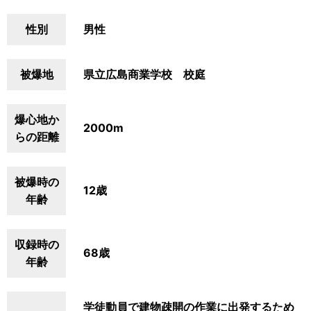
性別
男性
被爆地
県立広島商業学校 校庭
爆心地か
2000m
らの距離
被爆時の
12歳
年齢
収録時の
68歳
年齢
学徒動員で建物疎開の作業に出発するため