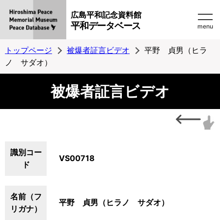
広島平和記念資料館
平和データベース
menu
トップページ
被爆者証言ビデオ
平野 貞男（ヒラ
ノ サダオ）
被爆者証言ビデオ
識別コー
VS00718
ド
名前（フ
平野 貞男（ヒラノ サダオ）
リガナ）