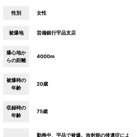
性別
女性
被爆地
芸備銀行宇品支店
爆心地か
4000m
らの距離
被爆時の
20歳
年齢
収録時の
75歳
年齢
勤務中、宇品で被爆。放射能の後遺症によ