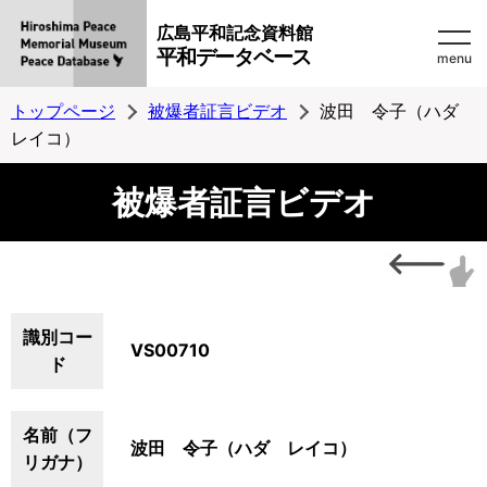
広島平和記念資料館
平和データベース
menu
トップページ
被爆者証言ビデオ
波田 令子（ハダ
レイコ）
被爆者証言ビデオ
識別コー
VS00710
ド
名前（フ
波田 令子（ハダ レイコ）
リガナ）