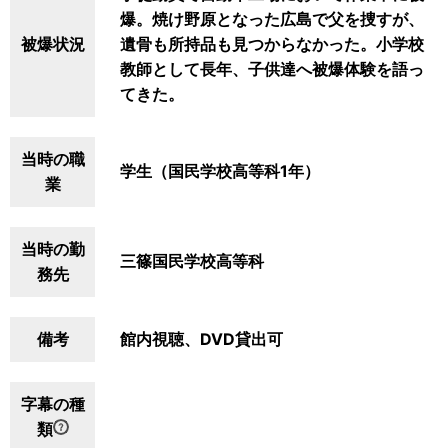
爆。焼け野原となった広島で父を捜すが、
被爆状況
遺骨も所持品も見つからなかった。小学校
教師として長年、子供達へ被爆体験を語っ
てきた。
当時の職
学生（国民学校高等科1年）
業
当時の勤
三篠国民学校高等科
務先
備考
館内視聴、DVD貸出可
字幕の種
類