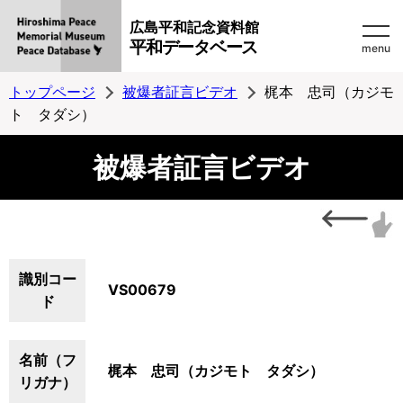
広島平和記念資料館
平和データベース
menu
トップページ
被爆者証言ビデオ
梶本 忠司（カジモ
ト タダシ）
被爆者証言ビデオ
識別コー
VS00679
ド
名前（フ
梶本 忠司（カジモト タダシ）
リガナ）