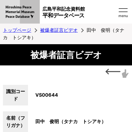
広島平和記念資料館
平和データベース
menu
トップページ
被爆者証言ビデオ
田中 俊明（タナ
カ トシアキ）
被爆者証言ビデオ
識別コー
VS00644
ド
名前（フ
田中 俊明（タナカ トシアキ）
リガナ）