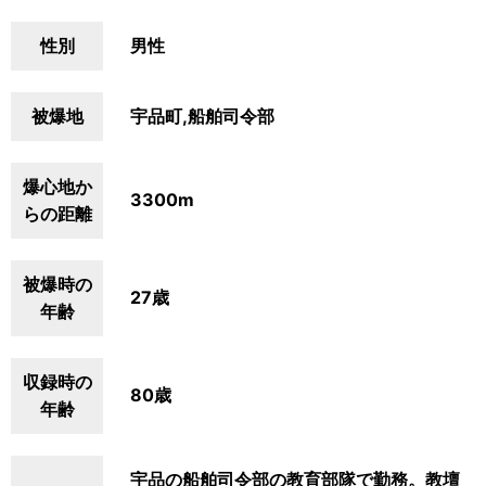
性別
男性
被爆地
宇品町,船舶司令部
爆心地か
3300m
らの距離
被爆時の
27歳
年齢
収録時の
80歳
年齢
宇品の船舶司令部の教育部隊で勤務。教壇