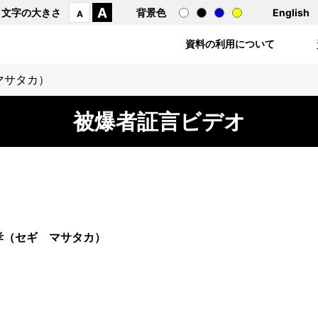
A
文字の大きさ
背景色
English
A
資料の利用について
マサタカ）
被爆者証言ビデオ
孝（セギ マサタカ）