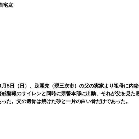
自宅庭
年8月5日（日）、疎開先（現三次市）の父の実家より祖母に内
警戒警報のサイレンと同時に県警本部に出動、それが父を見た最
あった。父の遺骨は焼けた砂と一片の白い骨だけであった。