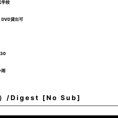
民学校
DVD貸出可
/30
い雨
igest [No Sub]