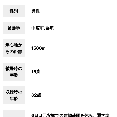
性別
男性
被爆地
中広町,自宅
爆心地か
1500m
らの距離
被爆時の
15歳
年齢
収録時の
62歳
年齢
6日は元安橋での建物疎開を休み、通学準