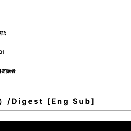
英語
01
料寄贈者
igest [Eng Sub]