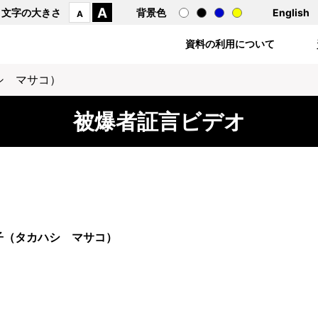
A
文字の大きさ
背景色
English
A
資料の利用について
シ マサコ）
被爆者証言ビデオ
子（タカハシ マサコ）