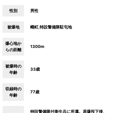
性別
男性
被爆地
幟町,特設警備隊駐屯地
爆心地か
1300m
らの距離
被爆時の
33歳
年齢
収録時の
77歳
年齢
特設警備隊付衛生兵に所属。原爆投下後、