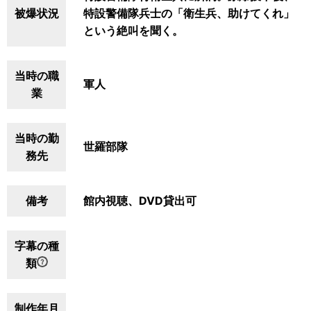
被爆状況
特設警備隊兵士の「衛生兵、助けてくれ」
という絶叫を聞く。
当時の職
軍人
業
当時の勤
世羅部隊
務先
備考
館内視聴、DVD貸出可
字幕の種
類
制作年月