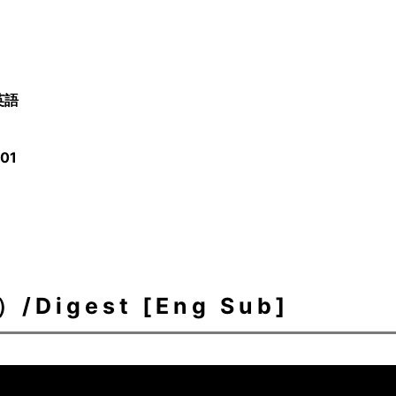
英語
/01
igest [Eng Sub]