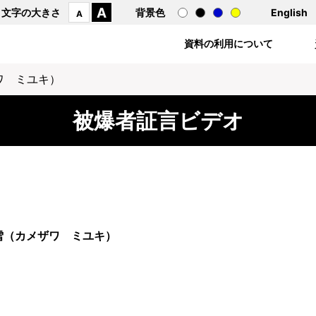
A
文字の大きさ
背景色
English
A
資料の利用について
ワ ミユキ）
被爆者証言ビデオ
雪（カメザワ ミユキ）