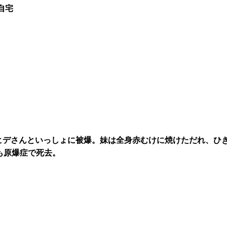
自宅
ヒデさんといっしょに被爆。妹は全身赤むけに焼けただれ、ひ
も原爆症で死去。