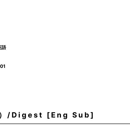
英語
/01
igest [Eng Sub]