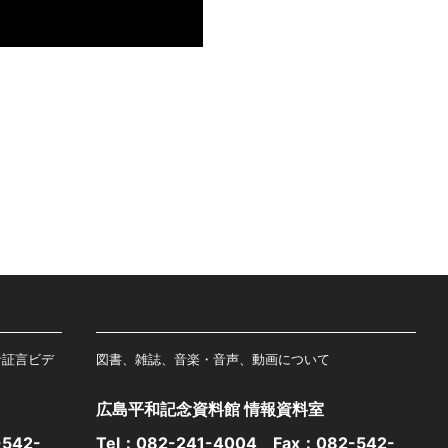
者証言ビデ
図書、雑誌、音楽・音声、動画について
広島平和記念資料館 情報資料室
542-
Tel：
082-241-4004
Fax：082-542-