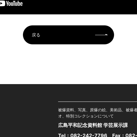
戻る
被爆資料、写真、原爆の絵、美術品、被爆
オ、特別コレクションについて
広島平和記念資料館 学芸展示課
Tel：
082-242-7796
Fax：082-