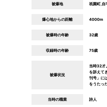
被爆地
祇園町,自
爆心地からの距離
4000m
被爆時の年齢
32歳
収録時の年齢
75歳
当時32
を訴えて
被爆状況
刊号」に
をうたっ
当時の職業
詩人