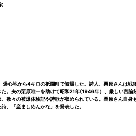
宅
才。爆心地から4キロの祇園町で被爆した。詩人、栗原さんは戦
きた。夫の栗原唯一を助けて昭和21年(1946年）、厳しい言
は、数々の被爆体験記や詩歌が収められている。栗原さん自身
た詩、「産ましめんかな」を発表した。