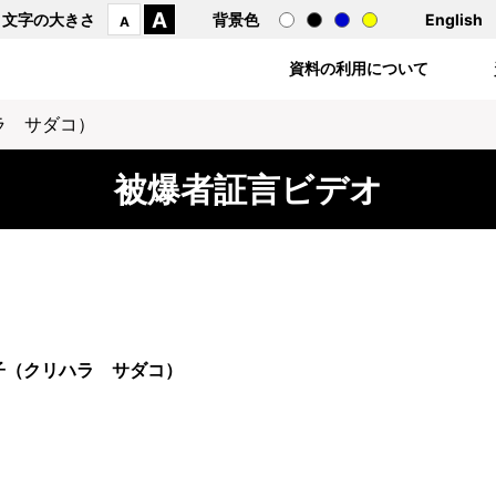
A
文字の大きさ
背景色
English
A
資料の利用について
ラ サダコ）
被爆者証言ビデオ
子（クリハラ サダコ）