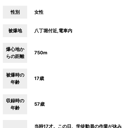
性別
女性
被爆地
八丁堀付近,電車内
爆心地か
750m
らの距離
被爆時の
17歳
年齢
収録時の
57歳
年齢
当時17才。この日、学徒動員の作業が休み