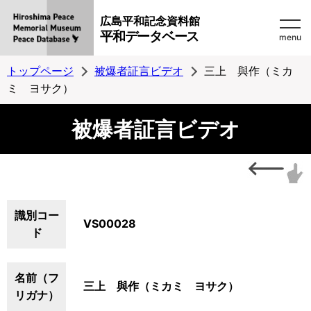
広島平和記念資料館
平和データベース
menu
トップページ
被爆者証言ビデオ
三上 與作（ミカ
ミ ヨサク）
被爆者証言ビデオ
識別コー
VS00028
ド
名前（フ
三上 與作（ミカミ ヨサク）
リガナ）