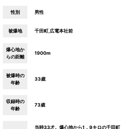
性別
男性
被爆地
千田町,広電本社前
爆心地か
1900m
らの距離
被爆時の
33歳
年齢
収録時の
73歳
年齢
当時33才。爆心地から1．9キロの千田町