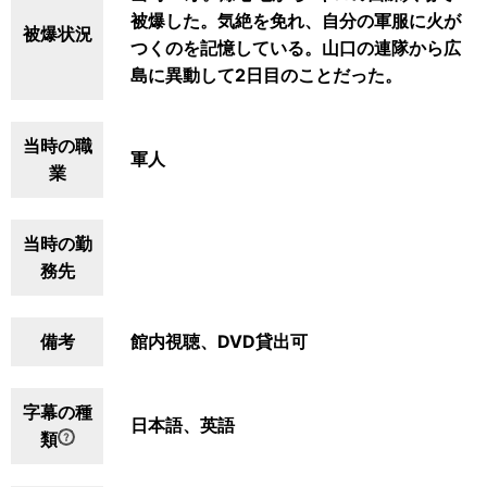
被爆した。気絶を免れ、自分の軍服に火が
被爆状況
つくのを記憶している。山口の連隊から広
島に異動して2日目のことだった。
当時の職
軍人
業
当時の勤
務先
備考
館内視聴、DVD貸出可
字幕の種
日本語、英語
類