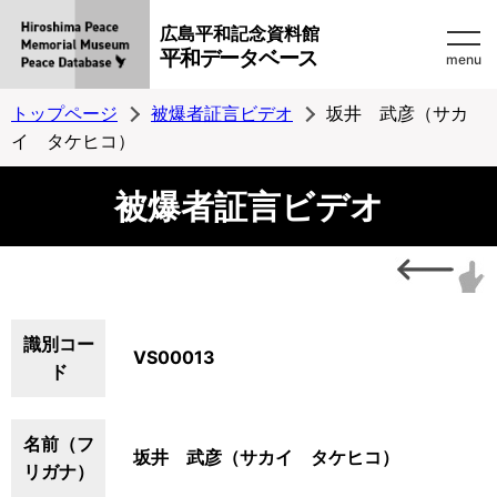
広島平和記念資料館
平和データベース
menu
トップページ
被爆者証言ビデオ
坂井 武彦（サカ
イ タケヒコ）
被爆者証言ビデオ
識別コー
VS00013
ド
名前（フ
坂井 武彦（サカイ タケヒコ）
リガナ）