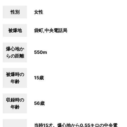
性別
女性
被爆地
袋町,中央電話局
爆心地か
550m
らの距離
被爆時の
15歳
年齢
収録時の
56歳
年齢
当時15才。爆心地から0.55キロの中央電