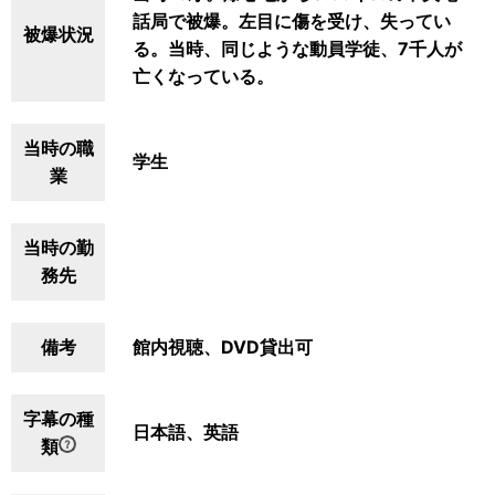
話局で被爆。左目に傷を受け、失ってい
被爆状況
る。当時、同じような動員学徒、7千人が
亡くなっている。
当時の職
学生
業
当時の勤
務先
備考
館内視聴、DVD貸出可
字幕の種
日本語、英語
類