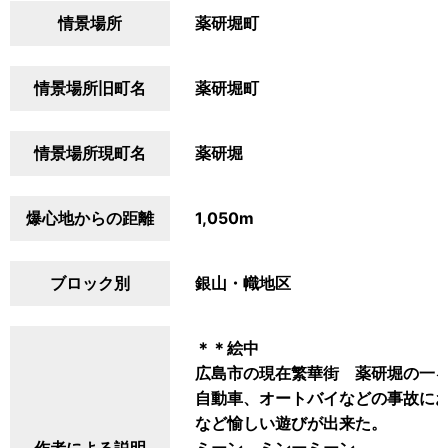
情景場所
薬研堀町
情景場所旧町名
薬研堀町
情景場所現町名
薬研堀
爆心地からの距離
1,050m
ブロック別
銀山・幟地区
＊＊絵中
広島市の現在繁華街 薬研堀の一
自動車、オートバイなどの事故に
など愉しい遊びが出来た。