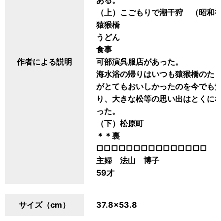
ある。
（上）こごもりで潮干狩 （昭和
猿猴橋
うどん
食事
作者による説明
可部演呉服店があった。
海水浴の帰りはいつも猿猴橋のた
がとてもおいしかったのを今でも
り、大きな松等の思い出はとくに
った。
（下）松原町
＊＊裏
□□□□□□□□□□□□□□□
主婦 法山 博子
59才
サイズ（cm）
37.8×53.8