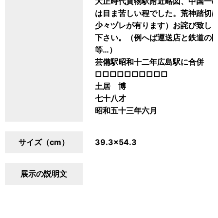
大正時代貨物駅附近略図、中国一
は目ま苦しい程でした。荒神踏切
少々ヅレが有ります）お詫び致し
下さい。（例へば運送店と鉄道の
等…）
芸備駅昭和十二年広島駅に合併
□□□□□□□□□□
土居 博
七十八才
昭和五十三年六月
サイズ（cm）
39.3×54.3
展示の説明文