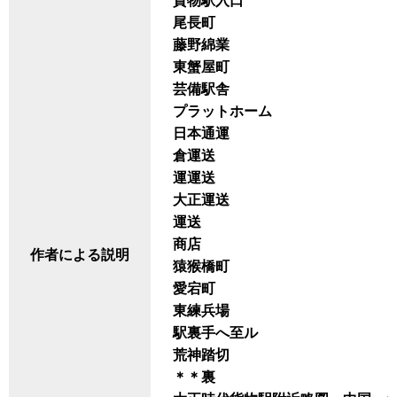
貨物駅入口
尾長町
藤野綿業
東蟹屋町
芸備駅舎
プラットホーム
日本通運
倉運送
運運送
大正運送
運送
商店
作者による説明
猿猴橋町
愛宕町
東練兵場
駅裏手へ至ル
荒神踏切
＊＊裏