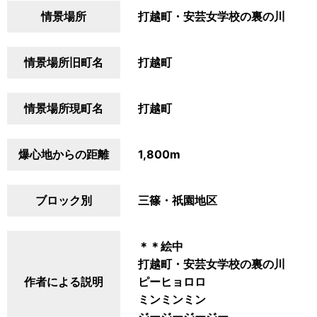
情景場所
打越町・安芸女学校の裏の川
情景場所旧町名
打越町
情景場所現町名
打越町
爆心地からの距離
1,800m
ブロック別
三篠・祇園地区
＊＊絵中
打越町・安芸女学校の裏の川
作者による説明
ピーヒョロロ
ミンミンミン