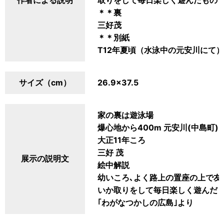
作者による説明
取りをして毎日楽しく遊んだもの
＊＊裏
三好茂
＊＊別紙
T12年夏頃（水泳中の元安川にて
サイズ（cm）
26.9×37.5
家の裏は遊泳場
爆心地から400m 元安川(中島町)
大正11年ころ
三好 茂
展示の説明文
絵中解説
幼いころ､よく路上の置座の上で友
いか取りをして毎日楽しく遊んだも
｢わがなつかしの広島｣より