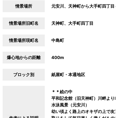
情景場所
元安川、天神町から大手町四丁目
情景場所旧町名
天神町、大手町四丁目
情景場所現町名
中島町
爆心地からの距離
400m
ブロック別
紙屋町・本通地区
＊＊絵の中
平和記念館（旧天神町）川畔よりN
水泳風景（元安川）
幼い頃よく路上のオキザの上で友