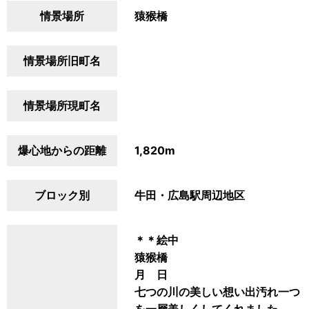
情景場所
猿猴橋
情景場所旧町名
情景場所現町名
爆心地からの距離
1,820m
ブロック別
牛田・広島駅周辺地区
＊＊絵中
猿猴橋
月 日
七つの川の美しい想い出汚れ一つ