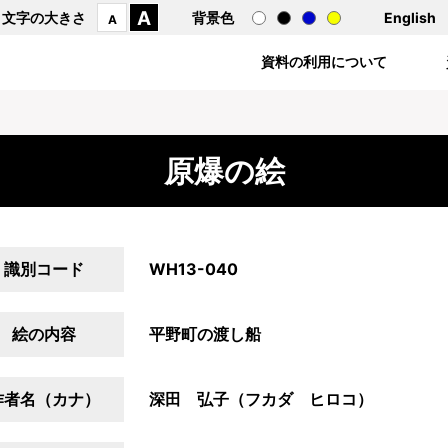
A
文字の大きさ
背景色
English
A
資料の利用について
原爆の絵
識別コード
WH13-040
絵の内容
平野町の渡し船
作者名（カナ）
深田 弘子（フカダ ヒロコ）