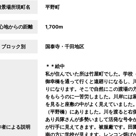
情景場所現町名
平野町
心地からの距離
1,700m
ブロック別
国泰寺・千田地区
＊＊絵中
私が住んでいた所は竹屋町でした。学校
御幸橋を通って行くと遠廻りになるし、
りになります。そこで自然にこの渡場の
をもらうのに一苦労しました。川岸には
を見ると座敷の中がよく見えていました
（平野橋）にありました。川を渡ると右
あり兵隊さんが多勢いまして活発な号令
作者による説明
が行手に見えてきます。被服廠です。田
南の方に学校が見えます。レンコン畑ば