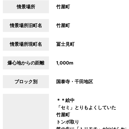
情景場所
竹屋町
情景場所旧町名
竹屋町
情景場所現町名
冨士見町
爆心地からの距離
1,000m
ブロック別
国泰寺・千田地区
＊＊絵中
「セミ」とりもよくしていた
竹屋町
トンボ取り