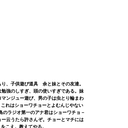
もり、子供遊び道具 余と妹とその友達。
は勉強のしすぎ、頭の使いすぎである。妹
ロマンジュー遊び、男の子は虫とり輪まわ
。これはショーワチョーとよむんじやない
K広島のラジオ第一のアナ君はショーワチョ－
ョー云うたら許さんぞ。チョーとマチには
えをこえ。教えてやる。