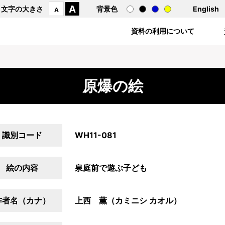
A
文字の大きさ
背景色
English
A
資料の利用について
原爆の絵
識別コード
WH11-081
絵の内容
泉庭前で遊ぶ子ども
作者名（カナ）
上西 薫（カミニシ カオル）