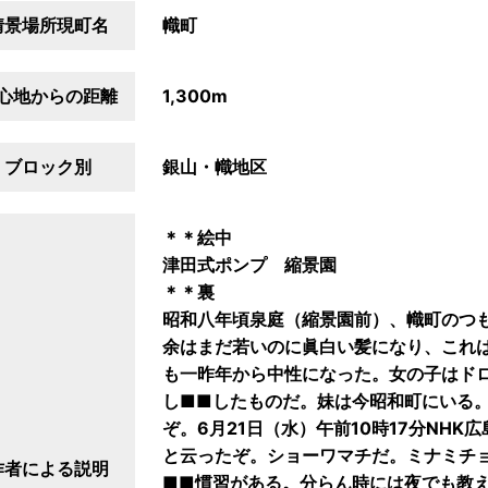
情景場所現町名
幟町
心地からの距離
1,300m
ブロック別
銀山・幟地区
＊＊絵中
津田式ポンプ 縮景園
＊＊裏
昭和八年頃泉庭（縮景園前）、幟町のつ
余はまだ若いのに眞白い髪になり、これ
も一昨年から中性になった。女の子はド
し■■したものだ。妹は今昭和町にいる
ぞ。6月21日（水）午前10時17分NH
と云ったぞ。ショーワマチだ。ミナミチ
作者による説明
■■慣習がある。分らん時には夜でも教