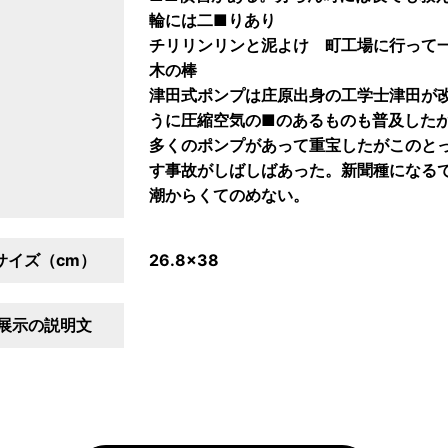
輪には二■りあり
チリリンリンと泥よけ 町工場に行って
木の棒
津田式ポンプは庄原出身の工学士津田が
うに圧縮空気の■のあるものも普及した
多くのポンプがあって重宝したがこのと
す事故がしばしばあった。新聞種になる
潮からくてのめない。
サイズ（cm）
26.8×38
展示の説明文