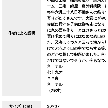
不働明王祭 猿楽町通り 黒川分
ーム 三宅 綿屋 島外科病院 
毎年六月二十八日不働さんの祭り
寄りがたくさんです。大変にぎや
赤飯に貝汁を子供は御ち走になり
に鬼の面を作り一とはけさっとは
作者による説明
買ひ求めて帰りにはなめなめ口の
た。又海ほうづきと云って海から
けてぶうぶう口の中でならする等
のどかな暮しで御座いました。何
だけではないでせうか。今もなつ
角 テル
七十九才
＊＊裏
角 テル
（79才）
サイズ（cm）
26×37