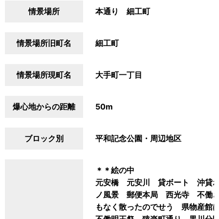
情景場所
本通り 細工町
情景場所旧町名
細工町
情景場所現町名
大手町一丁目
爆心地からの距離
50m
ブロック別
平和記念公園・周辺地区
＊＊絵の中
元安橋 元安川 貸ボート 沖貸
ノ風景 郵便本局 西光寺 不働
もなく散ったのでせう 県物産館