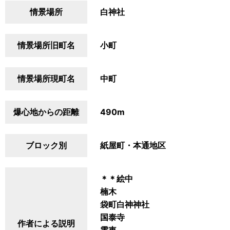
情景場所
白神社
情景場所旧町名
小町
情景場所現町名
中町
爆心地からの距離
490m
ブロック別
紙屋町・本通地区
＊＊絵中
楠木
袋町白神神社
国泰寺
作者による説明