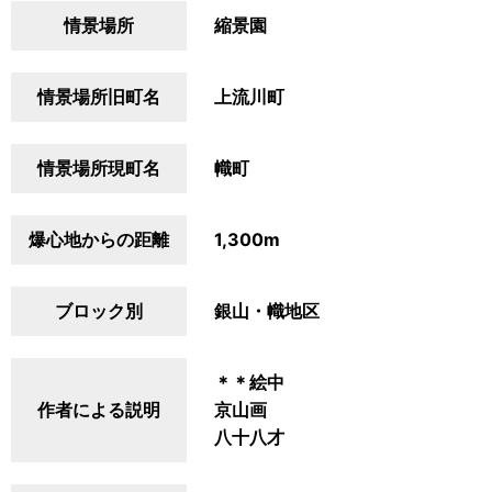
情景場所
縮景園
情景場所旧町名
上流川町
情景場所現町名
幟町
爆心地からの距離
1,300m
ブロック別
銀山・幟地区
＊＊絵中
作者による説明
京山画
八十八才