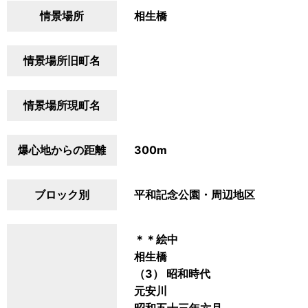
情景場所
相生橋
情景場所旧町名
情景場所現町名
爆心地からの距離
300m
ブロック別
平和記念公園・周辺地区
＊＊絵中
相生橋
（3） 昭和時代
元安川