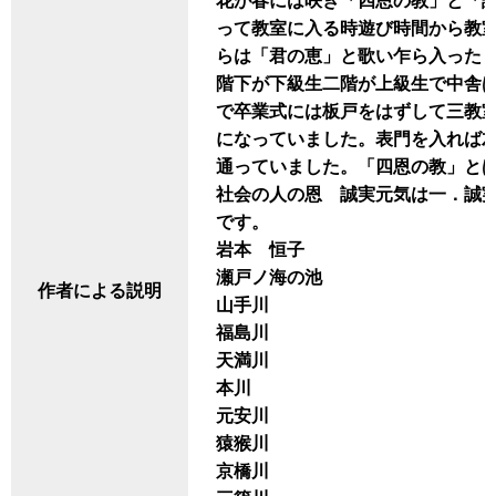
花が春には咲き「四恩の教」と「
って教室に入る時遊び時間から教
らは「君の恵」と歌い乍ら入った
階下が下級生二階が上級生で中舎
で卒業式には板戸をはずして三教
になっていました。表門を入れば
通っていました。「四恩の教」と
社会の人の恩 誠実元気は一．誠
です。
岩本 恒子
瀬戸ノ海の池
作者による説明
山手川
福島川
天満川
本川
元安川
猿猴川
京橋川