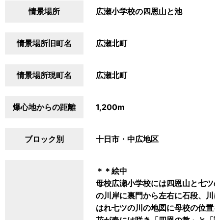
情景場所
広瀬小学校の四恩山と池
情景場所旧町名
広瀬北町
情景場所現町名
広瀬北町
爆心地からの距離
1,200m
ブロック別
十日市・中広地区
＊＊絵中
母校広瀬小学校には四恩山と七ツ
の川岸に裏門から左右に石段、川
はれ七ツの川の地図に母校の位置