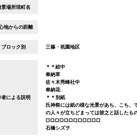
情景場所現町名
心地からの距離
ブロック別
三篠・祇園地区
＊＊絵中
奉納草
佐々木秀峰社中
奉納花
作者による説明
＊＊別紙
氏神祭には紙の様な光景があち、こち、
の人々が立ちどまっては彼之と話したも
□□□□□□□□□□□□
石橋シズヲ