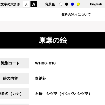
A
文字の大きさ
背景色
English
A
資料の利用について
原爆の絵
識別コード
WH06-018
絵の内容
奉納花
作者名（カナ）
石橋 シヅヲ（イシバシ シヅヲ）