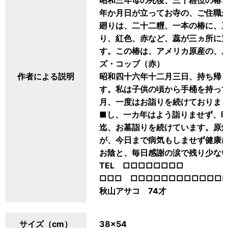
昭和三年母の死後、三十糎位の椿
年か月日が立ってお寺の、ご住職
廻りは、二十二糎、一本の椿に、
り、紅色、赤など、蕊が三ヵ所に
す。この椿は、アメリカ原産の、
ズ・コッブ（赤）
作者による説明
昭和四十六年十二月三日、持ち帰
す。私は子供の頃から手桶を持っ
月、一度はお詣りを続けておりま
■し、一カ年はよう詣りませず、
迄、お墓詣りを続けています。原
が、今日まで病気もしませず健康
お陰と、毎日感謝の涙で残り少な
TEL □□□□□□□□
□□□ □□□□□□□□□□□□
秋山アサコ 74才
サイズ（cm）
38×54