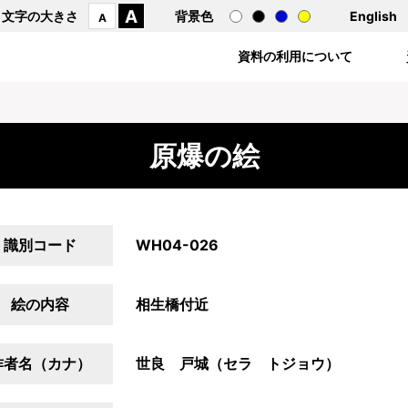
A
文字の大きさ
背景色
English
A
資料の利用について
原爆の絵
識別コード
WH04-026
絵の内容
相生橋付近
作者名（カナ）
世良 戸城（セラ トジョウ）