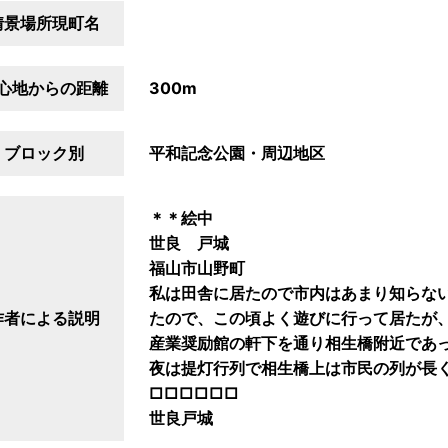
情景場所現町名
心地からの距離
300m
ブロック別
平和記念公園・周辺地区
＊＊絵中
世良 戸城
福山市山野町
私は田舎に居たので市内はあまり知らな
作者による説明
たので、この頃よく遊びに行って居たが
産業奨励館の軒下を通り相生橋附近であ
夜は提灯行列で相生橋上は市民の列が長
□□□□□□
世良戸城