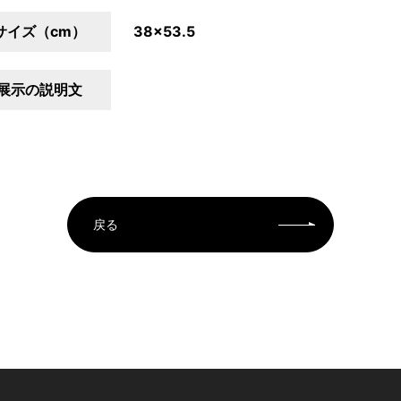
サイズ（cm）
38×53.5
展示の説明文
戻る