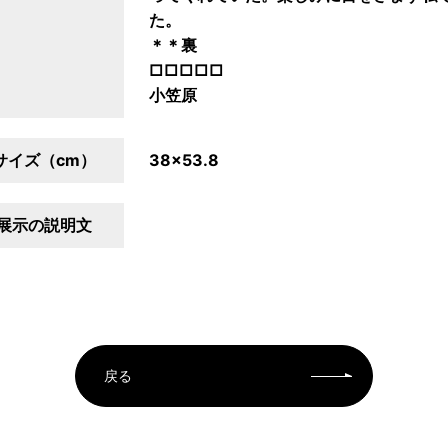
た。
＊＊裏
□□□□□
小笠原
サイズ（cm）
38×53.8
展示の説明文
戻る