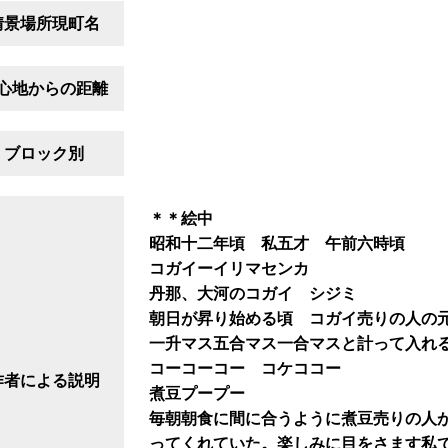
情景場所現町名
心地からの距離
ブロック別
＊＊絵中
昭和十二年頃 私五才 午前六時頃
コガイーイリマセンカ
丹那、大河のコガイ シジミ
朝日が昇り始める頃 コガイ売りの人の
一升マス五合マス一合マスと計って入れ
コーコーコー コケココー
作者による説明
煮豆プープー
毎朝朝食に間に合うように煮豆売りの人
ってくれていた。楽しみに目をさます私