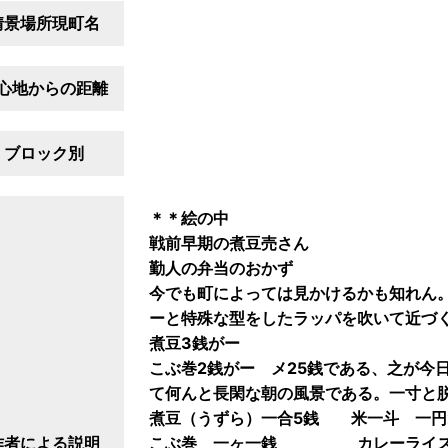
情景場所現町名
心地からの距離
ブロック別
＊＊絵の中
戦前早期の煮豆売さん
勤人の弁当のおかず
今でも町によっては見かけるかも知れん
ーと特殊な型をしたラッパを吹いて近づ
煮豆3銭がー
こぶ巻2銭がー メ25銭である、之が今
て何んと長閑な朝の風景である。一寸と
煮豆（うずら）一合5銭 米一斗 一円
作者による説明
こぶ巻 一ヶ一銭 カレーライス 