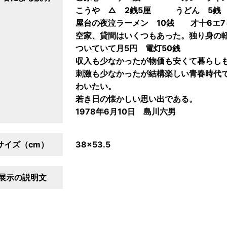
こうや △ 2銭5厘 うどん 5銭
屋台の夜泣ラーメン 10銭 才十6エ7
空家、貸間はいくつもあった。独り身の軽
ついていて月5円 電灯50銭
収入も少なかったが物価も安くて暮らし
刺激も少なかったが結構楽しい青春時代
わいたい。
若き日の懐かしい思い出である。
1978年6月10日 島川六男
サイズ（cm）
38×53.5
展示の説明文