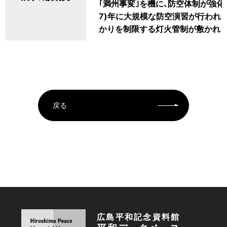
｢満州事変｣を機に､防空体制が強化
7)年に大規模な防空演習が行われ
かりを制限する灯火管制が敷かれま
戻る
広島平和記念資料館