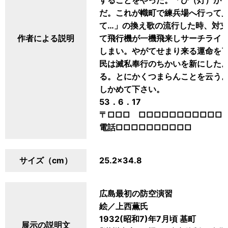
することをやった。「ひ（灯）が
だ。これが幟町で練兵場へ行って
て…」の換え歌の流行した時、対
作者による説明
て飛行機が一機飛来しサーチライ
しまい。やがてせまり来る運命を
民は滅私奉行のちかいを新にした
る。とにかくつまらんことを云う
しかめて下さい。
53．6．17
〒□□□ □□□□□□□□□□□
電話□□□□□□□□□□
サイズ（cm）
25.2×34.8
広島最初の防空演習
絵／上西薫氏
1932(昭和7)年7月頃 基町
展示の説明文