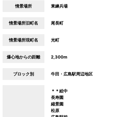
情景場所
東練兵場
情景場所旧町名
尾長町
情景場所現町名
光町
爆心地からの距離
2,300m
ブロック別
牛田・広島駅周辺地区
＊＊絵中
長寿園
縮景園
松原