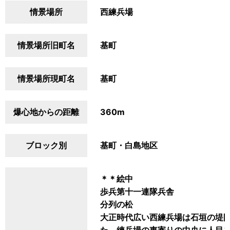
情景場所
西練兵場
情景場所旧町名
基町
情景場所現町名
基町
爆心地からの距離
360m
ブロック別
基町・白島地区
＊＊絵中
歩兵第十一連隊兵舎
分列の松
大正時代広い西練兵場は石垣の堤