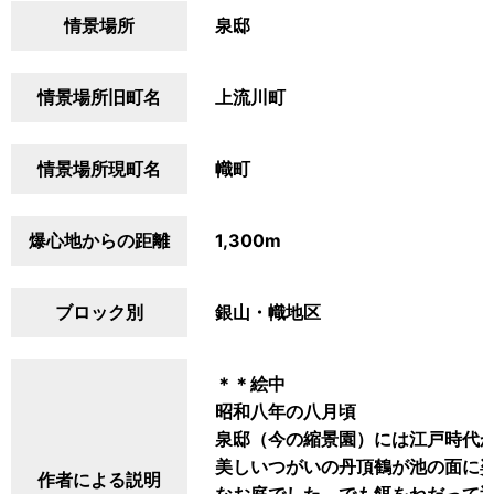
情景場所
泉邸
情景場所旧町名
上流川町
情景場所現町名
幟町
爆心地からの距離
1,300m
ブロック別
銀山・幟地区
＊＊絵中
昭和八年の八月頃
泉邸（今の縮景園）には江戸時代
美しいつがいの丹頂鶴が池の面に
作者による説明