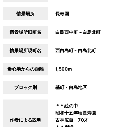
情景場所
長寿園
情景場所旧町名
白島西中町～白島北町
情景場所現町名
西白島町～白島北町
爆心地からの距離
1,500m
ブロック別
基町・白島地区
＊＊絵の中
昭和十五年頃長寿園
作者による説明
古林広自 70才