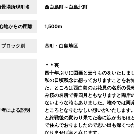
情景場所現町名
西白島町～白島北町
心地からの距離
1,500m
ブロック別
基町・白島地区
＊＊裏
四十年ぶりに図画と云うものをいたしま
私の日頃残念に想っておりますことをお
た。ところは西白島のお花見の名所の長
み桜の名所で春四月ともなりますと両岸
ないような時もありました。唯今では両
作者による説明
ところとなりむなしい想いがいたします
と終戦後の変わり果てた姿に涙が出るほ
で住んでおりましたので思い出も深くつ
なりませば幸と存じます。