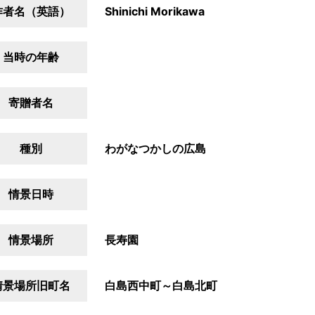
作者名（英語）
Shinichi Morikawa
当時の年齢
寄贈者名
種別
わがなつかしの広島
情景日時
情景場所
長寿園
情景場所旧町名
白島西中町～白島北町