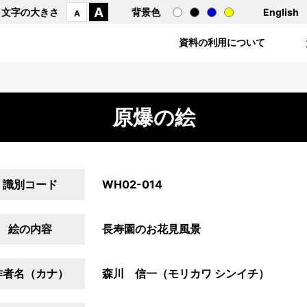
A
文字の大きさ
背景色
English
A
資料の利用について
原爆の絵
識別コード
WH02-014
絵の内容
長寿園のお花見風景
作者名（カナ）
森川 信一（モリカワ シンイチ）