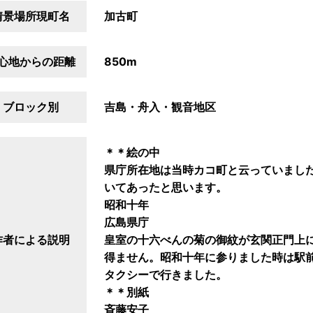
情景場所現町名
加古町
心地からの距離
850m
ブロック別
吉島・舟入・観音地区
＊＊絵の中
県庁所在地は当時カコ町と云っていまし
いてあったと思います。
昭和十年
広島県庁
作者による説明
皇室の十六べんの菊の御紋が玄関正門上
得ません。昭和十年に参りました時は駅
タクシーで行きました。
＊＊別紙
斉藤安子