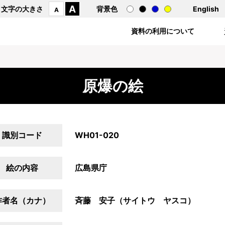
A
文字の大きさ
背景色
English
A
資料の利用について
原爆の絵
識別コード
WH01-020
絵の内容
広島県庁
作者名（カナ）
斉藤 安子（サイトウ ヤスコ）