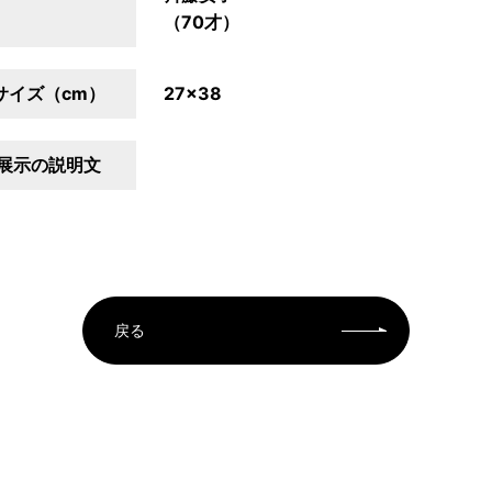
（70才）
サイズ（cm）
27×38
展示の説明文
戻る